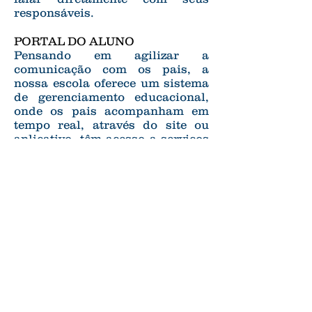
responsáveis.
PORTAL DO ALUNO
Pensando em agilizar a
comunicação com os pais, a
nossa escola oferece um sistema
de gerenciamento educacional,
onde os pais acompanham em
tempo real, através do site ou
aplicativo, têm acesso a serviços
como: horário escolar,
calendário de provas, avisos,
boletim de notas do aluno,
ocorrências letivas, faltas, 2ª via
de boletos bancários, agenda do
aluno e outras informações
referentes à rotina escolar do
aluno.
REUNIÃO DE PAIS
Ocorrem no final de cada
bimestre, ou eventualmente, caso